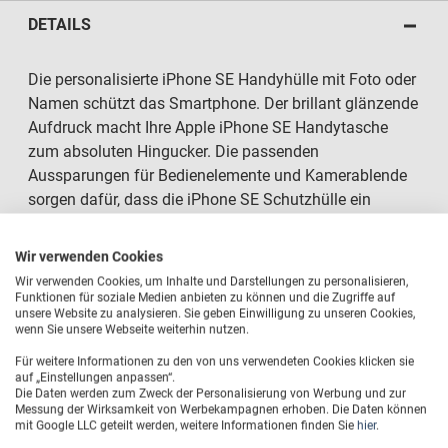
DETAILS
Die personalisierte iPhone SE Handyhülle mit Foto oder
Namen schützt das Smartphone. Der brillant glänzende
Aufdruck macht Ihre Apple iPhone SE Handytasche
zum absoluten Hingucker. Die passenden
Aussparungen für Bedienelemente und Kamerablende
sorgen dafür, dass die iPhone SE Schutzhülle ein
praktischer und stylischer Begleiter durch den Alltag ist.
Wir verwenden Cookies
Wir verwenden Cookies, um Inhalte und Darstellungen zu personalisieren,
Funktionen für soziale Medien anbieten zu können und die Zugriffe auf
unsere Website zu analysieren. Sie geben Einwilligung zu unseren Cookies,
Kunststoff-Schutzhülle mit eigenem Design/Foto
wenn Sie unsere Webseite weiterhin nutzen.
Passend für Apple iPhone SE
Für weitere Informationen zu den von uns verwendeten Cookies klicken sie
auf „Einstellungen anpassen“.
Die Daten werden zum Zweck der Personalisierung von Werbung und zur
Farben: Schwarz
Messung der Wirksamkeit von Werbekampagnen erhoben. Die Daten können
mit Google LLC geteilt werden, weitere Informationen finden Sie
hier
.