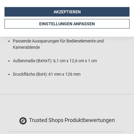
Rückseite metallverstärkt
AKZEPTIEREN
Brillant glänzende Foto-Druckqualität
EINSTELLUNGEN ANPASSEN
Absolut kratzfester Aufdruck
Passende Aussparungen für Bedienelemente und
Kamerablende
Außenmaße (BxHxT): 6,1 cm x 12,6 cm x 1 cm
Druckfläche (BxH): 61 mm x 126 mm
Trusted Shops Produktbewertungen