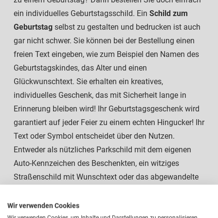
ein individuelles Geburtstagsschild. Ein
Schild zum
Geburtstag
selbst zu gestalten und bedrucken ist auch
gar nicht schwer. Sie können bei der Bestellung einen
freien Text eingeben, wie zum Beispiel den Namen des
Geburtstagskindes, das Alter und einen
Glückwunschtext. Sie erhalten ein kreatives,
individuelles Geschenk, das mit Sicherheit lange in
Erinnerung bleiben wird! Ihr Geburtstagsgeschenk wird
garantiert auf jeder Feier zu einem echten Hingucker! Ihr
Text oder Symbol entscheidet über den Nutzen.
Entweder als nützliches Parkschild mit dem eigenen
Auto-Kennzeichen des Beschenkten, ein witziges
Straßenschild mit Wunschtext oder das abgewandelte
Geschwindigkeits-Verkehrszeichen mit dem Alter des
„Geburtstagskindes“. So können Sie zum Beispiel
Wir verwenden Cookies
lustige Schilder zum 50. Geburtstag selber machen.
Wir verwenden Cookies, um Inhalte und Darstellungen zu personalisieren,