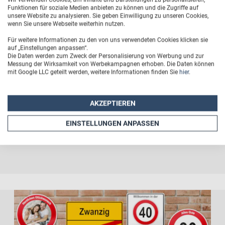
Funktionen für soziale Medien anbieten zu können und die Zugriffe auf
Aber natürlich sind auch sämtliche andere runde oder
unsere Website zu analysieren. Sie geben Einwilligung zu unseren Cookies,
wenn Sie unsere Webseite weiterhin nutzen.
"unrunde" Geburtstage möglich.
Für weitere Informationen zu den von uns verwendeten Cookies klicken sie
auf „Einstellungen anpassen“.
Unsere
Schilder drucken
wir für Sie mit Ihrem
Die Daten werden zum Zweck der Personalisierung von Werbung und zur
Messung der Wirksamkeit von Werbekampagnen erhoben. Die Daten können
individuellen Wunschtext oder einem eigenen Foto. Die
mit Google LLC geteilt werden, weitere Informationen finden Sie
hier
.
Profidruck-Qualität
und Format-Vielfalt ermöglicht es
Ihnen auch exklusive
Firmenschilder
oder riesige
AKZEPTIEREN
Bauschilder
zu bestellen. Ein Besuch im PrintPlanet
Schilderbereich lohnt sich also auch abseits von
EINSTELLUNGEN ANPASSEN
Feierlichkeiten.