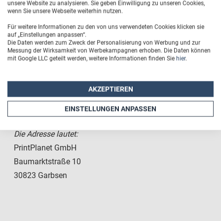
Kostenlos: 0800 / 9557766
unsere Website zu analysieren. Sie geben Einwilligung zu unseren Cookies,
wenn Sie unsere Webseite weiterhin nutzen.
Normal: 05137 / 8998-60
Für weitere Informationen zu den von uns verwendeten Cookies klicken sie
auf „Einstellungen anpassen“.
Die Daten werden zum Zweck der Personalisierung von Werbung und zur
Sie können ein Fax senden.
Messung der Wirksamkeit von Werbekampagnen erhoben. Die Daten können
mit Google LLC geteilt werden, weitere Informationen finden Sie
hier
.
Fax-Nummer: 05137 / 8998-68
AKZEPTIEREN
Oder Sie können einen Brief
EINSTELLUNGEN ANPASSEN
schreiben:
Die Adresse lautet:
PrintPlanet GmbH
Baumarktstraße 10
30823 Garbsen