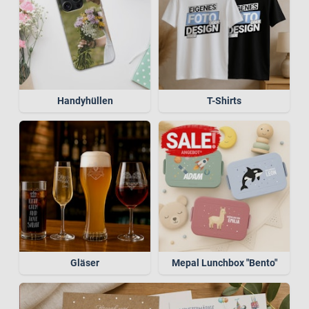
Handyhüllen
T-Shirts
Gläser
Mepal Lunchbox "Bento"