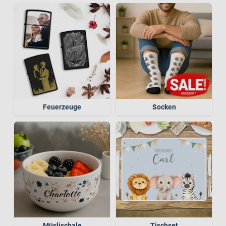
Feuerzeuge
Socken
Müslischale
Tischset