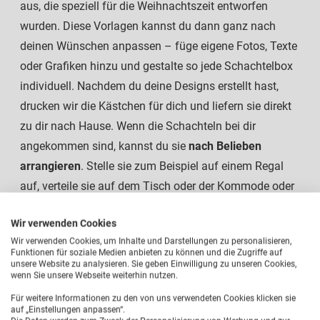
aus, die speziell für die Weihnachtszeit entworfen
wurden. Diese Vorlagen kannst du dann ganz nach
deinen Wünschen anpassen – füge eigene Fotos, Texte
oder Grafiken hinzu und gestalte so jede Schachtelbox
individuell. Nachdem du deine Designs erstellt hast,
drucken wir die Kästchen für dich und liefern sie direkt
zu dir nach Hause. Wenn die Schachteln bei dir
angekommen sind, kannst du sie
nach Belieben
arrangieren
. Stelle sie zum Beispiel auf einem Regal
auf, verteile sie auf dem Tisch oder der Kommode oder
hänge sie als kreative Girlande an der Wand auf.
Wir verwenden Cookies
Der
DIY Adventskalender mit eigenen Bildern
wird so
Wir verwenden Cookies, um Inhalte und Darstellungen zu personalisieren,
Funktionen für soziale Medien anbieten zu können und die Zugriffe auf
nicht nur zu einem Deko-Hingucker in deinem Zuhause,
unsere Website zu analysieren. Sie geben Einwilligung zu unseren Cookies,
wenn Sie unsere Webseite weiterhin nutzen.
sondern auch zu einem täglichen Highlight in der
Vorweihnachtszeit und zu einem tollen Geschenk für
Für weitere Informationen zu den von uns verwendeten Cookies klicken sie
auf „Einstellungen anpassen“.
deine Liebsten, das von Herzen kommt. Jede Schachtel