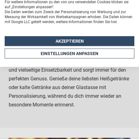
Für weitere Informationen zu den von uns verwendeten Cookies klicken sie
mit Fotos
ausreichend Platz für deine
auf „Einstellungen anpassen“.
Lieblingsgetränke.
Die Daten werden zum Zweck der Personalisierung von Werbung und zur
Messung der Wirksamkeit von Werbekampagnen erhoben. Die Daten können
mit Google LLC geteilt werden, weitere Informationen finden Sie
hier
.
Er ist
hitzebeständig sowie spülmaschinenfest
und
damit ideal für den täglichen Gebrauch. Ob als
AKZEPTIEREN
persönliches Geschenk für einen besonderen Anlass
oder als individueller Blickfang im Büro – dieser
EINSTELLUNGEN ANPASSEN
Glashenkelbecher überzeugt durch seine hohe Qualität
und vielseitige Einsetzbarkeit und sorgt immer für den
perfekten Genuss. Genieße deine liebsten Heißgetränke
oder kalte Getränke aus deiner Glastasse mit
Personalisierung, während du dich immer wieder an
besondere Momente erinnerst.