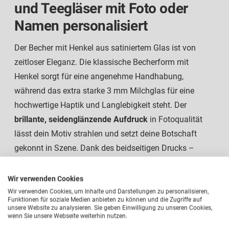
und Teegläser mit Foto oder
Namen personalisiert
Der Becher mit Henkel aus satiniertem Glas ist von
zeitloser Eleganz. Die klassische Becherform mit
Henkel sorgt für eine angenehme Handhabung,
während das extra starke 3 mm Milchglas für eine
hochwertige Haptik und Langlebigkeit steht. Der
brillante, seidenglänzende Aufdruck
in Fotoqualität
lässt dein Motiv strahlen und setzt deine Botschaft
gekonnt in Szene. Dank des beidseitigen Drucks –
rechts und links vom Henkel – ist dein Design aus
jedem Blickwinkel gut sichtbar. Durch den speziellen
Wir verwenden Cookies
Thermo-Transfer-Glasdruck bleibt das Motiv extrem
Wir verwenden Cookies, um Inhalte und Darstellungen zu personalisieren,
Funktionen für soziale Medien anbieten zu können und die Zugriffe auf
lange haltbar, kratzfest und farbintensiv. Mit einem
unsere Website zu analysieren. Sie geben Einwilligung zu unseren Cookies,
wenn Sie unsere Webseite weiterhin nutzen.
Fassungsvermögen von 300 ml bietet deine
Glastasse