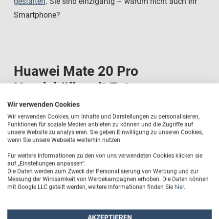
gestalten
. Sie sind einzigartig – warum nicht auch Ihr
Smartphone?
Huawei Mate 20 Pro
Handyhülle mit Foto
bedrucken - Flipcase oder
Wir verwenden Cookies
Schutzhülle?
Wir verwenden Cookies, um Inhalte und Darstellungen zu personalisieren,
Funktionen für soziale Medien anbieten zu können und die Zugriffe auf
unsere Website zu analysieren. Sie geben Einwilligung zu unseren Cookies,
wenn Sie unsere Webseite weiterhin nutzen.
Bei uns haben Sie die Wahl zwischen der klassischen
Für weitere Informationen zu den von uns verwendeten Cookies klicken sie
Schutzhülle oder einem personalisierten Flipcase mit
auf „Einstellungen anpassen“.
Die Daten werden zum Zweck der Personalisierung von Werbung und zur
Foto oder Namen. Die Huawei Mate 20 Pro Hülle hat ein
Messung der Wirksamkeit von Werbekampagnen erhoben. Die Daten können
metallverstärkte Rückseite
und schützt somit die
mit Google LLC geteilt werden, weitere Informationen finden Sie
hier
.
Seiten und die Rückwand. Die Bumper-Option bietet
zudem einen
Premium-Stoßschutz
, was besonders
AKZEPTIEREN