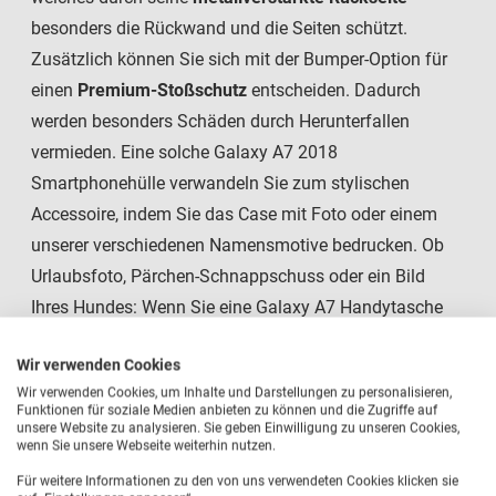
besonders die Rückwand und die Seiten schützt.
Zusätzlich können Sie sich mit der Bumper-Option für
einen
Premium-Stoßschutz
entscheiden. Dadurch
werden besonders Schäden durch Herunterfallen
vermieden. Eine solche Galaxy A7 2018
Smartphonehülle verwandeln Sie zum stylischen
Accessoire, indem Sie das Case mit Foto oder einem
unserer verschiedenen Namensmotive bedrucken. Ob
Urlaubsfoto, Pärchen-Schnappschuss oder ein Bild
Ihres Hundes: Wenn Sie eine Galaxy A7 Handytasche
selbst gestalten, sind Ihrer Kreativität keine Grenzen
Wir verwenden Cookies
gesetzt! Nach Ihrer Bestellung werden wir Ihr Wunsch-
Wir verwenden Cookies, um Inhalte und Darstellungen zu personalisieren,
Motiv auf die Samsung Galaxy A7 (2018) Hülle
Funktionen für soziale Medien anbieten zu können und die Zugriffe auf
unsere Website zu analysieren. Sie geben Einwilligung zu unseren Cookies,
in
brillant glänzender Fotoqualität
drucken. Ein
wenn Sie unsere Webseite weiterhin nutzen.
absolut
kratzfester Aufdruck sorgt dafür, dass Sie sich
Für weitere Informationen zu den von uns verwendeten Cookies klicken sie
noch lange an der Schutzhülle erfreuen.