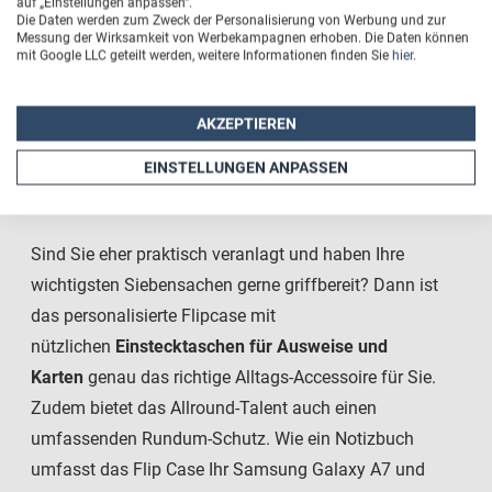
auf „Einstellungen anpassen“.
Die Daten werden zum Zweck der Personalisierung von Werbung und zur
Messung der Wirksamkeit von Werbekampagnen erhoben. Die Daten können
mit Google LLC geteilt werden, weitere Informationen finden Sie
hier
.
Die Alternative: Samsung
AKZEPTIEREN
Galaxy A7 (2018) Flipcase mit
EINSTELLUNGEN ANPASSEN
Foto bedrucken
Sind Sie eher praktisch veranlagt und haben Ihre
wichtigsten Siebensachen gerne griffbereit? Dann ist
das personalisierte Flipcase mit
nützlichen
Einstecktaschen für Ausweise und
Karten
genau das richtige Alltags-Accessoire für Sie.
Zudem bietet das Allround-Talent auch einen
umfassenden
Rundum-Schutz. Wie ein Notizbuch
umfasst das Flip Case Ihr Samsung Galaxy A7 und