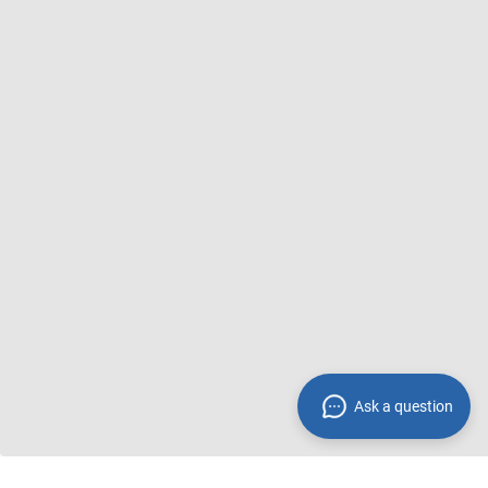
Ask a question
* Preisangaben inkl. gesetzl. MwSt. und zzgl.
Service- &
Versandkosten