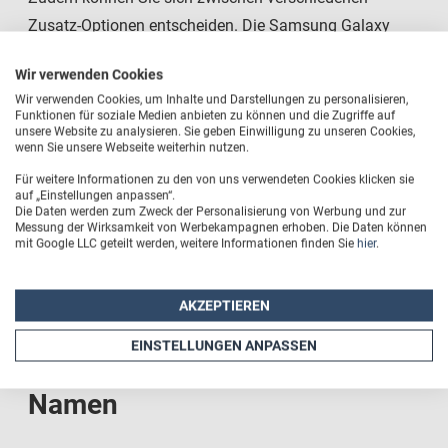
Zusatz-Optionen entscheiden. Die Samsung Galaxy
S20 Plus Fotohülle sehen Sie als Endprodukt während
Wir verwenden Cookies
der Gestaltung in der Produktvorschau. Anschließend
Wir verwenden Cookies, um Inhalte und Darstellungen zu personalisieren,
werden wir die Tasche genau nach Ihren Wünschen und
Funktionen für soziale Medien anbieten zu können und die Zugriffe auf
unsere Website zu analysieren. Sie geben Einwilligung zu unseren Cookies,
Vorgaben bedrucken. In der Regel sind die Schutzhüllen
wenn Sie unsere Webseite weiterhin nutzen.
innerhalb von 24 Stunden versandbereit
. So halten Sie
Für weitere Informationen zu den von uns verwendeten Cookies klicken sie
Ihre einzigartige Handytasche schon nach kurzer Zeit in
auf „Einstellungen anpassen“.
Die Daten werden zum Zweck der Personalisierung von Werbung und zur
Ihren Händen.
Messung der Wirksamkeit von Werbekampagnen erhoben. Die Daten können
mit Google LLC geteilt werden, weitere Informationen finden Sie
hier
.
AKZEPTIEREN
Der Klassiker: Samsung Galaxy
EINSTELLUNGEN ANPASSEN
S20 Plus Hülle mit Foto oder
Namen