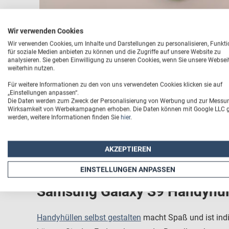
Wir verwenden Cookies
Wir verwenden Cookies, um Inhalte und Darstellungen zu personalisieren, Funkt
für soziale Medien anbieten zu können und die Zugriffe auf unsere Website zu
Schutzhüllen und Smartphone
analysieren. Sie geben Einwilligung zu unseren Cookies, wenn Sie unsere Websei
weiterhin nutzen.
Für weitere Informationen zu den von uns verwendeten Cookies klicken sie auf
Verleihen Sie Ihrem Smartphone einen individuellen L
„Einstellungen anpassen“.
Die Daten werden zum Zweck der Personalisierung von Werbung und zur Messu
lassen Sie Ihren Ideen freien Lauf. Entscheiden Sie s
Wirksamkeit von Werbekampagnen erhoben. Die Daten können mit Google LLC ge
individuellen Urlaubsfotos oder mit Pärchenbild – bei
werden, weitere Informationen finden Sie
hier
.
das Angebot und lassen Sie eine Tasche Ihrer Wahl b
AKZEPTIEREN
EINSTELLUNGEN ANPASSEN
Samsung Galaxy S9 Handyhülle
Handyhüllen selbst gestalten
macht Spaß und ist indi