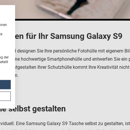
ionen
hüllen für Ihr Samsung Galaxy S9
te
ook und designen Sie Ihre persönliche Fotohülle mit eigenem Bi
ng der
ich für eine hochwertige Smartphonehülle und entwerfen Sie ein 
teilt
m Selbstgestalten Ihrer Schutzhülle kommt Ihre Kreativität nicht
edrucken.
 selbst gestalten
viduell. Eine Samsung Galaxy S9 Tasche selbst zu gestalten, is