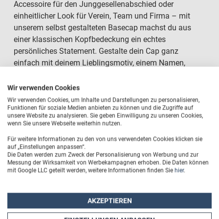
Accessoire für den Junggesellenabschied oder
einheitlicher Look für Verein, Team und Firma – mit
unserem selbst gestalteten Basecap machst du aus
einer klassischen Kopfbedeckung ein echtes
persönliches Statement. Gestalte dein Cap ganz
einfach mit deinem Lieblingsmotiv, einem Namen,
einem Spruch oder Logo und schenke einem
Alltagsaccessoire eine individuelle Bedeutung.
Wir verwenden Cookies
Das hochwertige Basecap überzeugt mit angenehmem
Wir verwenden Cookies, um Inhalte und Darstellungen zu personalisieren,
Funktionen für soziale Medien anbieten zu können und die Zugriffe auf
Tragekomfort, wertiger Verarbeitung und einem
unsere Website zu analysieren. Sie geben Einwilligung zu unseren Cookies,
modernen, sportlichen Look. Die samtige Oberfläche
wenn Sie unsere Webseite weiterhin nutzen.
aus 100 % Baumwolle fühlt sich besonders angenehm
Für weitere Informationen zu den von uns verwendeten Cookies klicken sie
an und bietet die perfekte Grundlage für dein
auf „Einstellungen anpassen“.
Die Daten werden zum Zweck der Personalisierung von Werbung und zur
persönliches Design, das du auf verschiedenen Farben
Messung der Wirksamkeit von Werbekampagnen erhoben. Die Daten können
in Szene setzen kannst. So entsteht ein individuelles
mit Google LLC geteilt werden, weitere Informationen finden Sie
hier
.
Lieblingsstück, das zu vielen Anlässen passt.
Persönlich, praktisch und einfach unverwechselbar.
AKZEPTIEREN