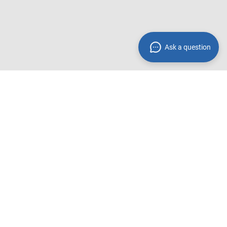
Ask a question
Zahlungsmethoden**
 innerhalb
Wir akzeptieren folgende
Zahlungsmethoden:
Rechnung
PayPal
Amazon Pay
Kreditkarte