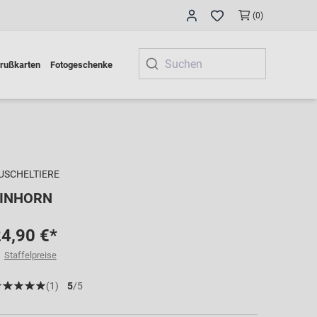
(0)
rußkarten
Fotogeschenke
USCHELTIERE
EINHORN
4,90 €*
Staffelpreise
(1)
5
/5