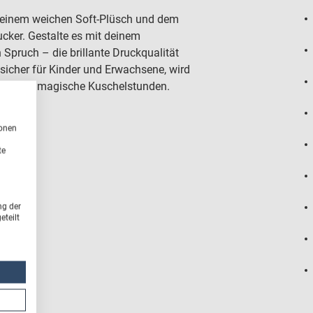
 seinem weichen Soft-Plüsch und dem
gucker. Gestalte es mit deinem
Spruch – die brillante Druckqualität
t sicher für Kinder und Erwachsene, wird
iter für magische Kuschelstunden.
ionen
te
ng der
teilt