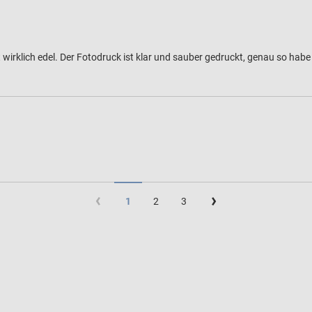
wirklich edel. Der Fotodruck ist klar und sauber gedruckt, genau so habe i
(current)
1
2
3