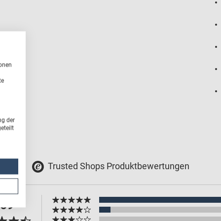
ionen
te
ng der
teilt
Trusted Shops Produktbewertungen
.69