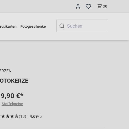
(0)
rußkarten
Fotogeschenke
ERZEN
FOTOKERZE
9,90 €*
Staffelpreise
(13)
4.69
/5