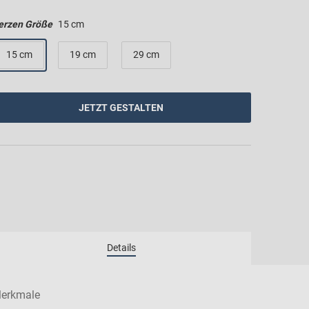
erzen Größe
15 cm
15 cm
19 cm
29 cm
JETZT GESTALTEN
erkmale