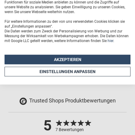
Funktionen für soziale Medien anbieten zu können und die Zugriffe auf
Passende Aussparungen für Bedienelemente und
unsere Website zu analysieren. Sie geben Einwilligung zu unseren Cookies,
wenn Sie unsere Webseite weiterhin nutzen.
Kamerablende
Für weitere Informationen zu den von uns verwendeten Cookies klicken sie
auf „Einstellungen anpassen“.
Außenmaße (B x H x T): ca. 7,6 cm x 16 cm x 1 cm
Die Daten werden zum Zweck der Personalisierung von Werbung und zur
Messung der Wirksamkeit von Werbekampagnen erhoben. Die Daten können
Druckfläche (B x H): 6,9 cm x 15,3 cm
mit Google LLC geteilt werden, weitere Informationen finden Sie
hier
.
Sichtbare Druckfläche (B x H): 6,5 cm x 14,9 cm
AKZEPTIEREN
EINSTELLUNGEN ANPASSEN
Trusted Shops Produktbewertungen
5
7 Bewertungen