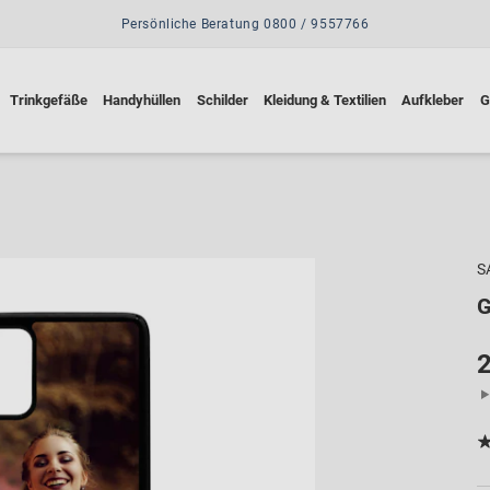
Persönliche Beratung 0800 / 9557766
Trinkgefäße
Handyhüllen
Schilder
Kleidung & Textilien
Aufkleber
G
S
G
2