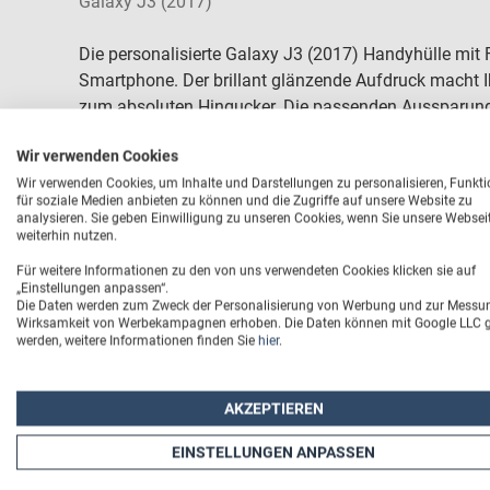
Galaxy J3 (2017)
Die personalisierte Galaxy J3 (2017) Handyhülle mit
Smartphone. Der brillant glänzende Aufdruck macht
zum absoluten Hingucker. Die passenden Aussparun
Kamerablende sorgen dafür, dass die Galaxy J3 2017 S
Wir verwenden Cookies
Begleiter durch den Alltag ist. Besonders nützlich is
Wir verwenden Cookies, um Inhalte und Darstellungen zu personalisieren, Funkt
der Rückseite und den Seitenwänden optimal schützt. 
für soziale Medien anbieten zu können und die Zugriffe auf unsere Website zu
und wird nicht beschädigt.
analysieren. Sie geben Einwilligung zu unseren Cookies, wenn Sie unsere Websei
weiterhin nutzen.
Für weitere Informationen zu den von uns verwendeten Cookies klicken sie auf
„Einstellungen anpassen“.
Die Daten werden zum Zweck der Personalisierung von Werbung und zur Messu
Wirksamkeit von Werbekampagnen erhoben. Die Daten können mit Google LLC ge
werden, weitere Informationen finden Sie
hier
.
AKZEPTIEREN
EINSTELLUNGEN ANPASSEN