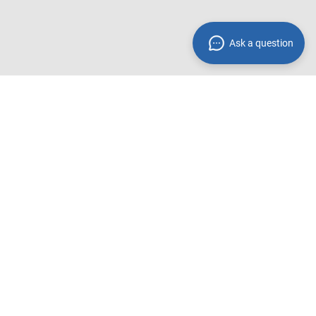
Ask a question
Zahlungsmethoden**
 innerhalb
Wir akzeptieren folgende
Zahlungsmethoden:
Rechnung
PayPal
Amazon Pay
Kreditkarte
Vorkasse