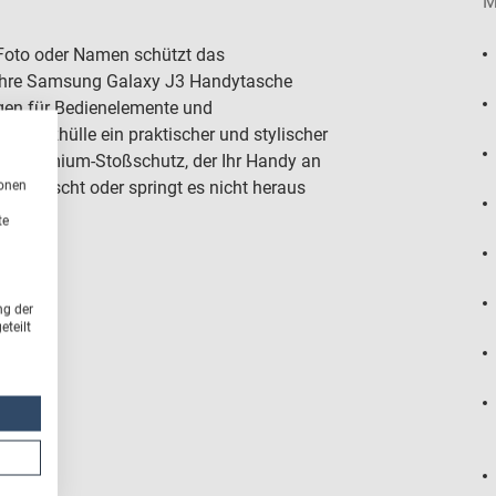
M
 Foto oder Namen schützt das
 Ihre Samsung Galaxy J3 Handytasche
gen für Bedienelemente und
chutzhülle ein praktischer und stylischer
t der Premium-Stoßschutz, der Ihr Handy an
ionen
So rutscht oder springt es nicht heraus
te
ng der
teilt