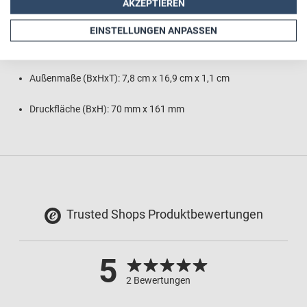
Absolut kratzfester Aufdruck
AKZEPTIEREN
EINSTELLUNGEN ANPASSEN
Passende Aussparungen für Bedienelemente und
Kamerablende
Außenmaße (BxHxT): 7,8 cm x 16,9 cm x 1,1 cm
Druckfläche (BxH): 70 mm x 161 mm
Trusted Shops Produktbewertungen
5
2 Bewertungen