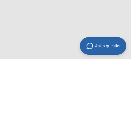
Ask a question
Zahlungsmethoden**
 innerhalb
Wir akzeptieren folgende
Zahlungsmethoden:
Rechnung