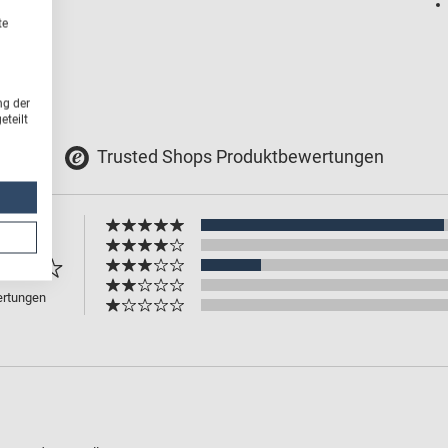
te
ng der
teilt
Trusted Shops Produktbewertungen
.6
ertungen