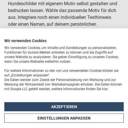
Hundeschilder mit eigenem Motiv selbst gestalten und
bedrucken lassen. Wähle das passende Motiv für dich
aus. Integriere noch einen individuellen Texthinweis
oder einen Namen, auf deinem persönlichen
Hundeschild. Wir bedrucken dein Schild mit einer
brillanten Druckqualität im Direktdruckverfahren.
Wir verwenden Cookies
Wir verwenden Cookies, um Inhalte und Darstellungen zu personalisieren,
Funktionen für soziale Medien anbieten zu können und die Zugriffe auf
unsere Website zu analysieren. Sie geben Einwilligung zu unseren Cookies,
wenn Sie unsere Webseite weiterhin nutzen.
Hundeschilder mit eigenem Motiv
Für weitere Informationen zu den von uns verwendeten Cookies klicken sie
auf „Einstellungen anpassen“.
Eigene Texthinweise oder Namen integrierbar
Die Daten werden zum Zweck der Personalisierung von Werbung und zur
Messung der Wirksamkeit von Werbekampagnen erhoben. Die Daten können
mit Google LLC geteilt werden, weitere Informationen finden Sie
hier
.
Brillante Druckqualität im Direktdruck
Wetterfest, UV-beständig und kratzfest
AKZEPTIEREN
Große Materialvielfalt
EINSTELLUNGEN ANPASSEN