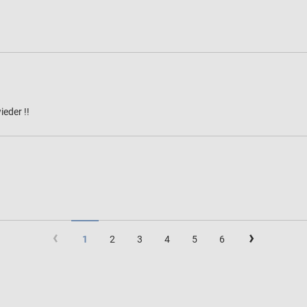
ieder !!
(current)
1
2
3
4
5
6