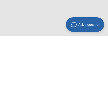
Ask a question
Zahlungsmethoden**
 innerhalb
Wir akzeptieren folgende
Zahlungsmethoden:
Rechnung
PayPal
Amazon Pay
Kreditkarte