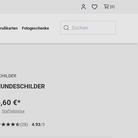
(0)
rußkarten
Fotogeschenke
CHILDER
HUNDESCHILDER
,60 €*
Staffelpreise
(28)
4.93
/5