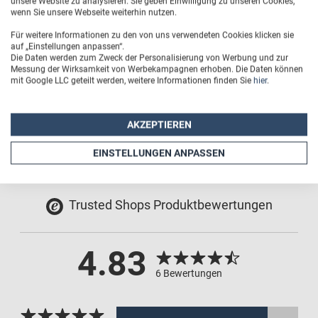
unsere Website zu analysieren. Sie geben Einwilligung zu unseren Cookies,
wenn Sie unsere Webseite weiterhin nutzen.
Passende Aussparungen für Bedienelemente und
Kamerablende
Für weitere Informationen zu den von uns verwendeten Cookies klicken sie
auf „Einstellungen anpassen“.
Die Daten werden zum Zweck der Personalisierung von Werbung und zur
Außenmaße (BxHxT): 6,8 cm x 13,5 cm x 1 cm
Messung der Wirksamkeit von Werbekampagnen erhoben. Die Daten können
mit Google LLC geteilt werden, weitere Informationen finden Sie
hier
.
Druckfläche (BxH): 66 mm x 133 mm
AKZEPTIEREN
EINSTELLUNGEN ANPASSEN
Trusted Shops Produktbewertungen
4.83
6 Bewertungen