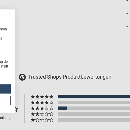
ionen
te
ng der
teilt
Trusted Shops Produktbewertungen
.8
ertungen