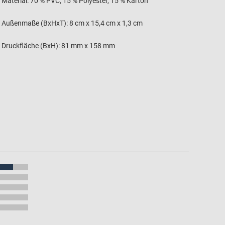
Material: 70 % PVC, 15 % Polyester, 15 % Karton
Außenmaße (BxHxT): 8 cm x 15,4 cm x 1,3 cm
Druckfläche (BxH): 81 mm x 158 mm