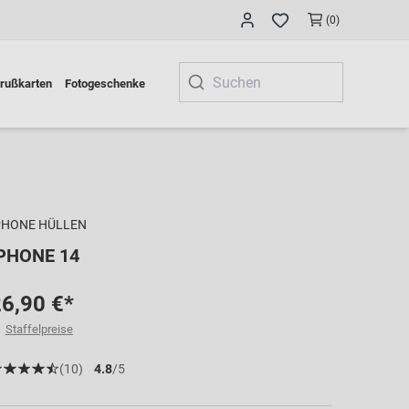
(0)
rußkarten
Fotogeschenke
PHONE HÜLLEN
PHONE 14
6,90 €*
Staffelpreise
(10)
4.8
/5