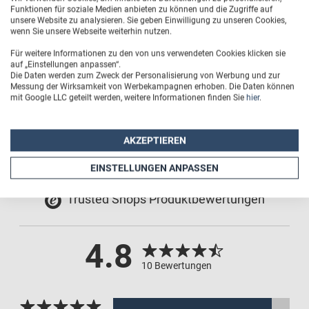
Funktionen für soziale Medien anbieten zu können und die Zugriffe auf
Passende Aussparungen für Bedienelemente und
unsere Website zu analysieren. Sie geben Einwilligung zu unseren Cookies,
Kamerablende
wenn Sie unsere Webseite weiterhin nutzen.
Für weitere Informationen zu den von uns verwendeten Cookies klicken sie
Außenmaße (BxHxT): 7,5 cm x 15 cm x 1,3 cm
auf „Einstellungen anpassen“.
Die Daten werden zum Zweck der Personalisierung von Werbung und zur
Messung der Wirksamkeit von Werbekampagnen erhoben. Die Daten können
Druckfläche (BxH): 75 mm x 150 mm
mit Google LLC geteilt werden, weitere Informationen finden Sie
hier
.
AKZEPTIEREN
EINSTELLUNGEN ANPASSEN
Trusted Shops Produktbewertungen
4.8
10 Bewertungen