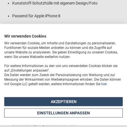
Kunststoff-Schutzhülle mit eigenem Design/Foto
Passend für Apple iPhone 8
Mit Premium-Stoßschutz
Wir verwenden Cookies
Farben: Weiß, Schwarz
Wir verwenden Cookies, um Inhalte und Darstellungen zu personalisieren,
Funktionen für soziale Medien anbieten zu können und die Zugriffe auf
unsere Website zu analysieren. Sie geben Einwilligung zu unseren Cookies,
Rückseite metallverstärkt
wenn Sie unsere Webseite weiterhin nutzen.
Für weitere Informationen zu den von uns verwendeten Cookies klicken sie
Brillant glänzende Foto-Druckqualität
auf „Einstellungen anpassen“.
Die Daten werden zum Zweck der Personalisierung von Werbung und zur
Messung der Wirksamkeit von Werbekampagnen erhoben. Die Daten können
Absolut kratzfester Aufdruck
mit Google LLC geteilt werden, weitere Informationen finden Sie
hier
.
Passende Aussparungen für Bedienelemente und
Kamerablende
AKZEPTIEREN
Außenmaße (BxHxT): 7 cm x 14 cm x 1 cm
EINSTELLUNGEN ANPASSEN
Druckfläche (BxH): 66 mm x 137 mm