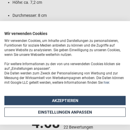
Höhe: ca. 7,2 cm
Durchmesser: 8 cm
Gewicht: 297 g
Wir verwenden Cookies
Wir verwenden Cookies, um Inhalte und Darstellungen zu personalisieren,
Große Auswahl an kreativen Layouts
Funktionen für soziale Medien anbieten zu können und die Zugriffe auf
unsere Website zu analysieren. Sie geben Einwilligung zu unseren Cookies,
Gravurfläche: 100 mm x 60 mm
wenn Sie unsere Webseite weiterhin nutzen.
Für weitere Informationen zu den von uns verwendeten Cookies klicken sie
auf „Einstellungen anpassen“.
Die Daten werden zum Zweck der Personalisierung von Werbung und zur
Messung der Wirksamkeit von Werbekampagnen erhoben. Die Daten können
mit Google LLC geteilt werden, weitere Informationen finden Sie
hier
.
Trusted Shops Produktbewertungen
AKZEPTIEREN
EINSTELLUNGEN ANPASSEN
4.68
22 Bewertungen