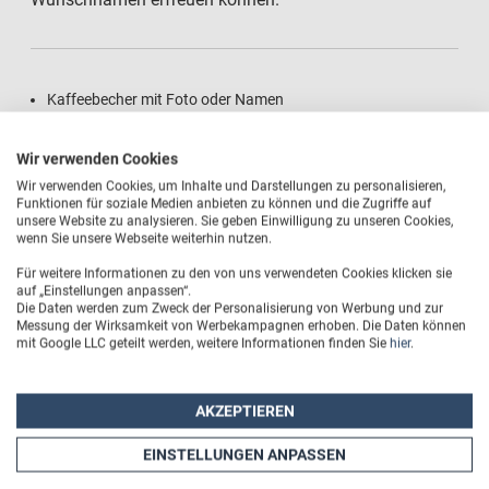
Kaffeebecher mit Foto oder Namen
Druckfläche mittig gegenüber des Henkels
Wir verwenden Cookies
Wir verwenden Cookies, um Inhalte und Darstellungen zu personalisieren,
Material: Steingut weiß lasiert
Funktionen für soziale Medien anbieten zu können und die Zugriffe auf
unsere Website zu analysieren. Sie geben Einwilligung zu unseren Cookies,
wenn Sie unsere Webseite weiterhin nutzen.
Brillant glänzender Aufdruck
Für weitere Informationen zu den von uns verwendeten Cookies klicken sie
auf „Einstellungen anpassen“.
Extreme Haltbarkeit des Motivs durch Thermo-Transfer-
Die Daten werden zum Zweck der Personalisierung von Werbung und zur
Druck
Messung der Wirksamkeit von Werbekampagnen erhoben. Die Daten können
mit Google LLC geteilt werden, weitere Informationen finden Sie
hier
.
Spülmaschinenfest
AKZEPTIEREN
Füllvolumen: 325 ml
EINSTELLUNGEN ANPASSEN
Höhe: ca. 9,5 cm