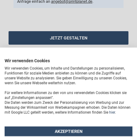
Anfrage einfach an
angebot@printplanet.de
.
JETZT GESTALTEN
Wir verwenden Cookies
Wir verwenden Cookies, um Inhalte und Darstellungen zu personalisieren,
Funktionen für soziale Medien anbieten zu können und die Zugriffe auf
DETAILS
unsere Website zu analysieren. Sie geben Einwilligung zu unseren Cookies,
wenn Sie unsere Webseite weiterhin nutzen.
Mach deine selbstgemachten Köstlichkeiten zu echten
Für weitere Informationen zu den von uns verwendeten Cookies klicken sie
auf „Einstellungen anpassen“.
Meisterwerken! Ob fruchtige Marmelade, goldgelber
Die Daten werden zum Zweck der Personalisierung von Werbung und zur
Honig oder knusprige Kekse – mit unseren
Messung der Wirksamkeit von Werbekampagnen erhoben. Die Daten können
mit Google LLC geteilt werden, weitere Informationen finden Sie
hier
.
personalisierbaren Lebensmitteletiketten verleihst du
jedem Glas und jeder Gebäckverpackung den perfekten,
professionellen Feinschliff. Lass deiner Kreativität
AKZEPTIEREN
freien Lauf und kreiere aus einer Vielzahl von Designs