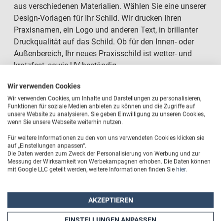
aus verschiedenen Materialien. Wählen Sie eine unserer
Design-Vorlagen für Ihr Schild. Wir drucken Ihren
Praxisnamen, ein Logo und anderen Text, in brillanter
Druckqualität auf das Schild. Ob für den Innen- oder
Außenbereich, Ihr neues Praxisschild ist wetter- und
kratzfest, sowie UV-beständig.
Wir verwenden Cookies
Wir verwenden Cookies, um Inhalte und Darstellungen zu personalisieren,
Funktionen für soziale Medien anbieten zu können und die Zugriffe auf
Praxisschilder mit Wunschtext
unsere Website zu analysieren. Sie geben Einwilligung zu unseren Cookies,
wenn Sie unsere Webseite weiterhin nutzen.
Brillante Druckqualität im Direktdruck
Für weitere Informationen zu den von uns verwendeten Cookies klicken sie
auf „Einstellungen anpassen“.
Die Daten werden zum Zweck der Personalisierung von Werbung und zur
Wetterfest, UV-beständig und kratzfest
Messung der Wirksamkeit von Werbekampagnen erhoben. Die Daten können
mit Google LLC geteilt werden, weitere Informationen finden Sie
hier
.
Große Materialvielfalt
Auch als Aufkleber oder Magnetschild
AKZEPTIEREN
EINSTELLUNGEN ANPASSEN