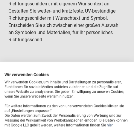
Richtungsschildern, mit eigenem Wunschtext an.
Gestalten Sie wetter- und kratzfeste, UV-beständige
Richtungsschilder mit Wunschtext und Symbol.
Entscheiden Sie sich zwischen einer großen Auswahl
an Symbolen und Materialien, für Ihr persönliches
Richtungsschild.
Richtungsschilder mit Wunschtext
Wir verwenden Cookies
Eigene Texthinweise oder Namen integrierbar
Wir verwenden Cookies, um Inhalte und Darstellungen zu personalisieren,
Funktionen für soziale Medien anbieten zu können und die Zugriffe auf
unsere Website zu analysieren. Sie geben Einwilligung zu unseren Cookies,
Brillante Druckqualität im Direktdruck
wenn Sie unsere Webseite weiterhin nutzen.
Für weitere Informationen zu den von uns verwendeten Cookies klicken sie
Wetterfest, UV-beständig und kratzfest
auf „Einstellungen anpassen“.
Die Daten werden zum Zweck der Personalisierung von Werbung und zur
Messung der Wirksamkeit von Werbekampagnen erhoben. Die Daten können
Große Materialvielfalt
mit Google LLC geteilt werden, weitere Informationen finden Sie
hier
.