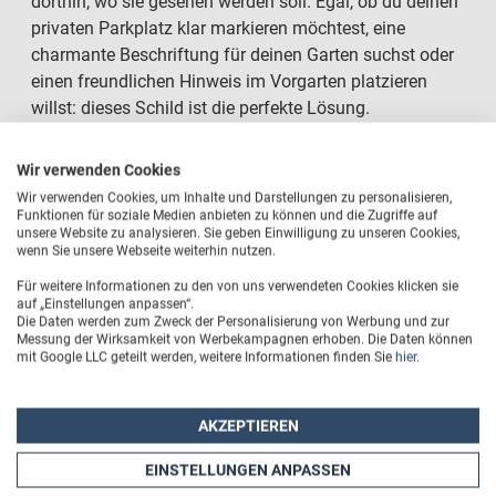
dorthin, wo sie gesehen werden soll. Egal, ob du deinen
privaten Parkplatz klar markieren möchtest, eine
charmante Beschriftung für deinen Garten suchst oder
einen freundlichen Hinweis im Vorgarten platzieren
willst: dieses Schild ist die perfekte Lösung.
Das Steckschild besteht aus einer extrem stabilen
Aluminium-Verbundplatte mit einer strahlend weißen
Wir verwenden Cookies
Grundfläche. Dank unseres modernen Direktdruck-
Wir verwenden Cookies, um Inhalte und Darstellungen zu personalisieren,
Verfahrens erstrahlt dein Wunschmotiv in brillanten
Funktionen für soziale Medien anbieten zu können und die Zugriffe auf
unsere Website zu analysieren. Sie geben Einwilligung zu unseren Cookies,
Farben und ist dabei absolut kratzfest. Du musst dir
wenn Sie unsere Webseite weiterhin nutzen.
keine Sorgen um das Wetter machen: Das Material ist
Für weitere Informationen zu den von uns verwendeten Cookies klicken sie
zu 100 % wetterfest, rostfrei und überzeugt durch eine
auf „Einstellungen anpassen“.
sehr hohe Biegefestigkeit sowie Formstabilität. Selbst
Die Daten werden zum Zweck der Personalisierung von Werbung und zur
Messung der Wirksamkeit von Werbekampagnen erhoben. Die Daten können
bei Wind und Regen bleibt dein Schild genau so schön
mit Google LLC geteilt werden, weitere Informationen finden Sie
hier
.
wie am ersten Tag. Die Handhabung könnte nicht
einfacher sein: Mit den robusten, integrierten
Steckpfählen drückst du das Schild einfach direkt in
AKZEPTIEREN
den Rasen, die Erde oder das Blumenbeet – ganz ohne
EINSTELLUNGEN ANPASSEN
Werkzeug, Schrauben oder aufwendige Montage.