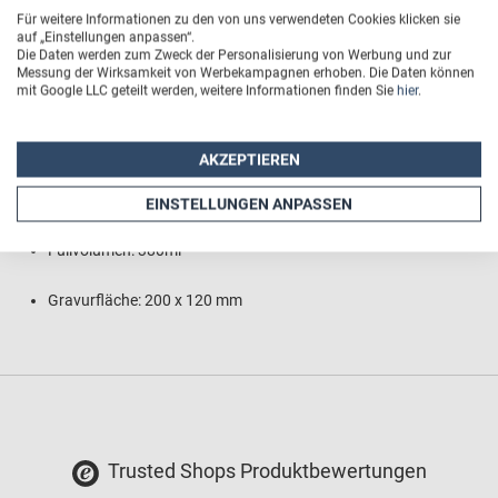
Außenseite aus natürlichem Bambus
Für weitere Informationen zu den von uns verwendeten Cookies klicken sie
auf „Einstellungen anpassen“.
Material: Bambus, Kunststoff, Silikon, Edelstahl
Die Daten werden zum Zweck der Personalisierung von Werbung und zur
Messung der Wirksamkeit von Werbekampagnen erhoben. Die Daten können
mit Google LLC geteilt werden, weitere Informationen finden Sie
hier
.
Größe: 17,6 cm
Durchmesser: 7,5 cm
AKZEPTIEREN
Gewicht: 180 g
EINSTELLUNGEN ANPASSEN
Füllvolumen: 380ml
Gravurfläche: 200 x 120 mm
Trusted Shops Produktbewertungen