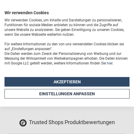
Farben: Silber, Weiß
Wir verwenden Cookies
Extreme Haltbarkeit des Motivs durch Thermo-Transfer-
Wir verwenden Cookies, um Inhalte und Darstellungen zu personalisieren,
Druck
Funktionen für soziale Medien anbieten zu können und die Zugriffe auf
unsere Website zu analysieren. Sie geben Einwilligung zu unseren Cookies,
wenn Sie unsere Webseite weiterhin nutzen.
Höhe: 25,5 cm
Für weitere Informationen zu den von uns verwendeten Cookies klicken sie
auf „Einstellungen anpassen“.
Durchmesser: 7,8 cm
Die Daten werden zum Zweck der Personalisierung von Werbung und zur
Messung der Wirksamkeit von Werbekampagnen erhoben. Die Daten können
Gewicht: 385 g
mit Google LLC geteilt werden, weitere Informationen finden Sie
hier
.
Druckfläche: 200 mm x 176 mm
AKZEPTIEREN
EINSTELLUNGEN ANPASSEN
Trusted Shops Produktbewertungen