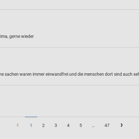
prima, gerne wieder
ine sachen waren immer einwandfrei und die menschen dort sind auch seh
(current)
1
2
3
4
5
…
47