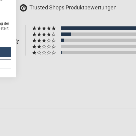
Trusted Shops Produktbewertungen
ng der
teilt
.78
wertungen