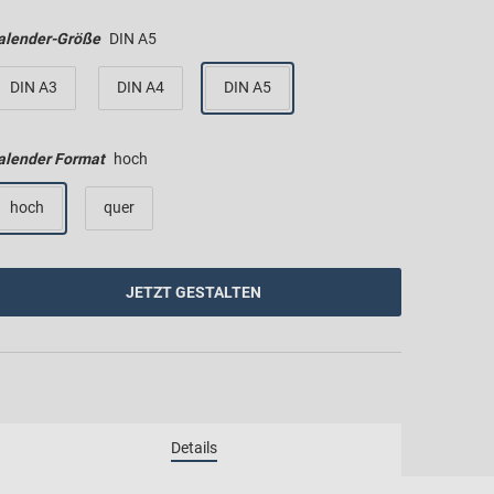
alender-Größe
DIN A5
DIN A3
DIN A4
DIN A5
alender Format
hoch
hoch
quer
JETZT GESTALTEN