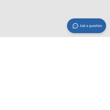
Ask a question
Zahlungsmethoden**
 innerhalb
Wir akzeptieren folgende
Zahlungsmethoden:
Rechnung
PayPal
Amazon Pay