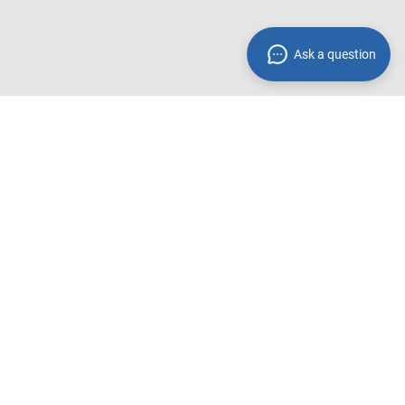
Ask a question
Zahlungsmethoden**
 innerhalb
Wir akzeptieren folgende
Zahlungsmethoden:
Rechnung
PayPal
Amazon Pay
Kreditkarte
Vorkasse