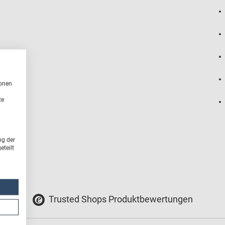
ionen
te
ng der
teilt
Trusted Shops Produktbewertungen