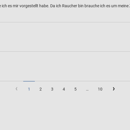
h es mir vorgestellt habe. Da ich Raucher bin brauche ich es um meine Zig
(current)
1
2
3
4
5
…
10