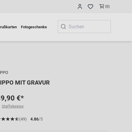
(0)
rußkarten
Fotogeschenke
IPPO
IPPO MIT GRAVUR
9,90 €*
Staffelpreise
(49)
4.86
/5