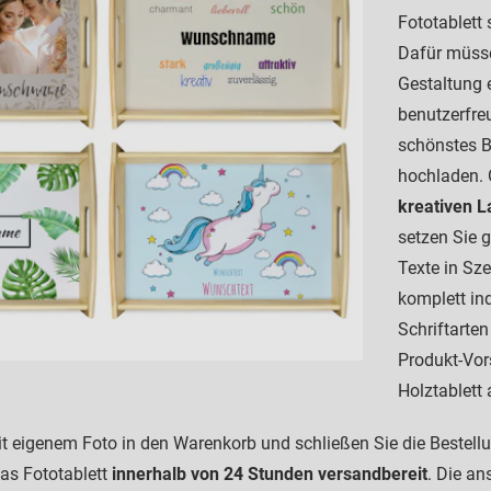
Fototablett 
Dafür müsse
Gestaltung 
benutzerfre
schönstes B
hochladen. 
kreativen L
setzen Sie 
Texte in Sze
komplett ind
Schriftarten
Produkt-Vor
Holztablett
it eigenem Foto in den Warenkorb und schließen Sie die Bestellu
das Fototablett
innerhalb von 24 Stunden versandbereit
. Die an