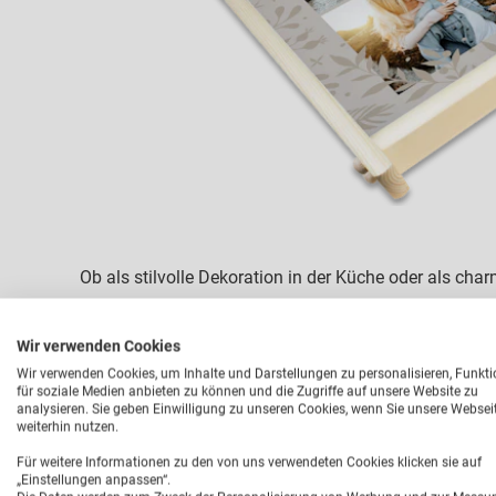
Ob als stilvolle Dekoration in der Küche oder als cha
Einsatzmöglichkeiten so vielfältig wie Ihre Kreativitä
wie Ihr selbst gestaltetes Tablett mit Bildern alltäg
Wir verwenden Cookies
Tauchen Sie ein in die Welt des personalisierten Desi
Wir verwenden Cookies, um Inhalte und Darstellungen zu personalisieren, Funkt
für soziale Medien anbieten zu können und die Zugriffe auf unsere Website zu
analysieren. Sie geben Einwilligung zu unseren Cookies, wenn Sie unsere Websei
Das Fototablett ist nicht nur praktisch, sondern auch 
weiterhin nutzen.
Überraschen Sie Ihre Freunde mit einem selbstgema
Für weitere Informationen zu den von uns verwendeten Cookies klicken sie auf
liefern Sie Ihren Liebsten das Croissant direkt ans 
„Einstellungen anpassen“.