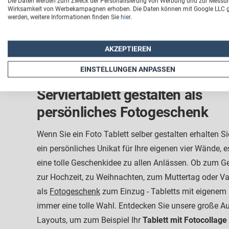
Die Daten werden zum Zweck der Personalisierung von Werbung und zur Messu
Alternative ist übrigens das
Servierbrett mit Gravur
! B
Wirksamkeit von Werbekampagnen erhoben. Die Daten können mit Google LLC ge
werden, weitere Informationen finden Sie
hier
.
AKZEPTIEREN
EINSTELLUNGEN ANPASSEN
Serviertablett gestalten als
persönliches Fotogeschenk
Wenn Sie ein Foto Tablett selber gestalten erhalten Si
ein persönliches Unikat für Ihre eigenen vier Wände, e
eine tolle Geschenkidee zu allen Anlässen. Ob zum Ge
zur Hochzeit, zu Weihnachten, zum Muttertag oder Va
als
Fotogeschenk
zum Einzug - Tabletts mit eigenem 
immer eine tolle Wahl. Entdecken Sie unsere große A
Layouts, um zum Beispiel Ihr
Tablett mit Fotocollag