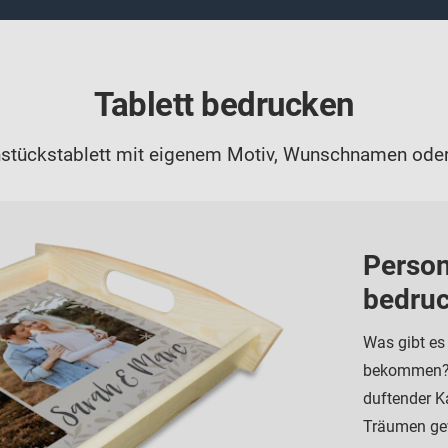
Tablett bedrucken
ühstückstablett mit eigenem Motiv, Wunschnamen oder
Person
bedruc
Was gibt es
bekommen? K
duftender K
Träumen gew