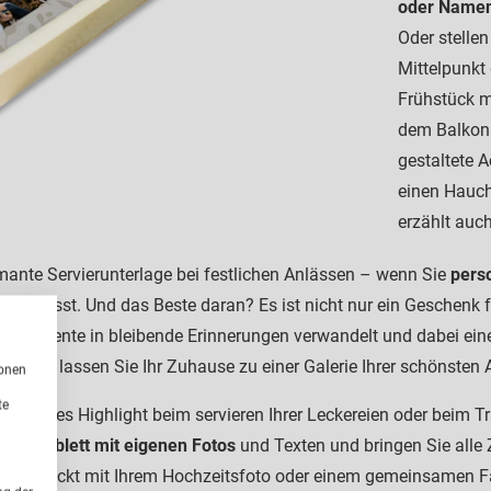
oder Name
Oder stellen
Mittelpunkt
Frühstück m
dem Balkon 
gestaltete 
einen Hauch
erzählt auch
rmante Servierunterlage bei festlichen Anlässen – wenn Sie
perso
t es zulässt. Und das Beste daran? Es ist nicht nur ein Geschenk 
liche Momente in bleibende Erinnerungen verwandelt und dabei ein
gns und lassen Sie Ihr Zuhause zu einer Galerie Ihrer schönsten
ionen
te
ein echtes Highlight beim servieren Ihrer Leckereien oder beim T
chten
Tablett mit eigenen Fotos
und Texten und bringen Sie alle 
Bett. Bedruckt mit Ihrem Hochzeitsfoto oder einem gemeinsamen F