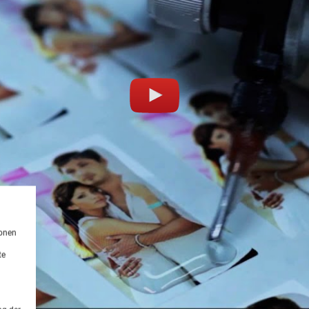
ionen
te