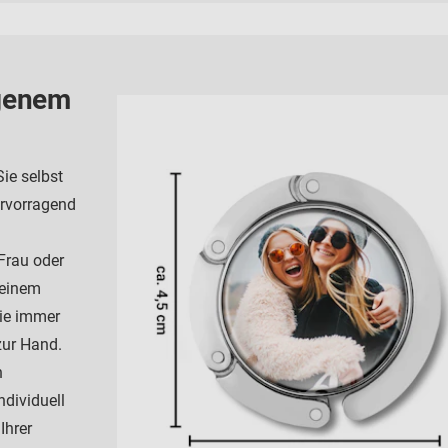
igenem
Sie selbst
hervorragend
Frau oder
 einem
Sie immer
zur Hand.
n
ndividuell
Ihrer