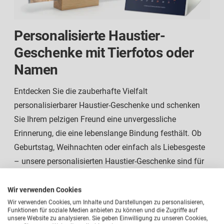
Personalisierte Haustier-
Geschenke mit Tierfotos oder
Namen
Entdecken Sie die zauberhafte Vielfalt
personalisierbarer Haustier-Geschenke
und schenken
Sie Ihrem pelzigen Freund eine unvergessliche
Erinnerung, die eine lebenslange Bindung festhält. Ob
Geburtstag, Weihnachten oder einfach als Liebesgeste
– unsere personalisierten Haustier-Geschenke sind für
jeden Anlass geeignet. Natürlich finden Sie auch zur
Weihnachtszeit eine kleine Aufmerksamkeit für Ihren
Wir verwenden Cookies
Vierbeiner. Unsere
Haustiergeschenke mit eigenem
Wir verwenden Cookies, um Inhalte und Darstellungen zu personalisieren,
Funktionen für soziale Medien anbieten zu können und die Zugriffe auf
Motiv
werden nicht nur Ihre vierbeinigen Begleiter
unsere Website zu analysieren. Sie geben Einwilligung zu unseren Cookies,