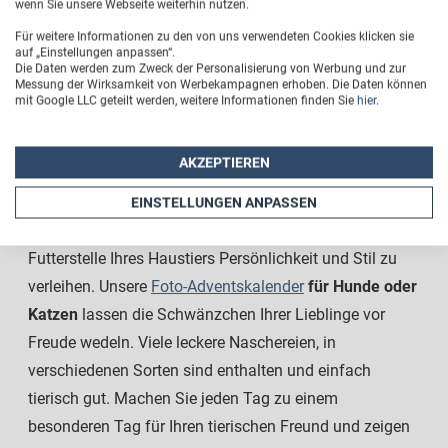
wenn Sie unsere Webseite weiterhin nutzen.
begeistern, sondern auch Sie selbst. Ein
Hundehalstuch
Für weitere Informationen zu den von uns verwendeten Cookies klicken sie
mit Foto ist ein schönes Tiergeschenk, welches bei
auf „Einstellungen anpassen“.
jedem Spaziergang sofort ins Auge fällt. Ein jeder sieht,
Die Daten werden zum Zweck der Personalisierung von Werbung und zur
Messung der Wirksamkeit von Werbekampagnen erhoben. Die Daten können
wie sehr Sie Ihren Hund lieben. So verleihen Sie der
mit Google LLC geteilt werden, weitere Informationen finden Sie
hier
.
alltäglichen Gassirunde mit Ihrem Hund eine
individuelle Note.
AKZEPTIEREN
Oder entdecken Sie den
Futternapf
für Hunde oder
EINSTELLUNGEN ANPASSEN
Katzen, den es in verschiedenen Größen gibt, um der
Futterstelle Ihres Haustiers Persönlichkeit und Stil zu
verleihen. Unsere
Foto-Adventskalender
für Hunde oder
Katzen
lassen die Schwänzchen Ihrer Lieblinge vor
Freude wedeln. Viele leckere Naschereien, in
verschiedenen Sorten sind enthalten und einfach
tierisch gut. Machen Sie jeden Tag zu einem
besonderen Tag für Ihren tierischen Freund und zeigen