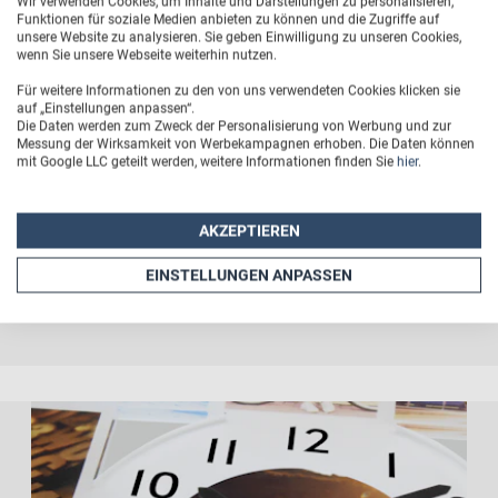
Tipp:
Übrigens eignet sich die Fotouhr mit 9 Motiven
Wir verwenden Cookies, um Inhalte und Darstellungen zu personalisieren,
Funktionen für soziale Medien anbieten zu können und die Zugriffe auf
auch hervorragend als
Dekoration für Ihr
unsere Website zu analysieren. Sie geben Einwilligung zu unseren Cookies,
wenn Sie unsere Webseite weiterhin nutzen.
Unternehmen
. Setzen Sie mit Bildern von
Für weitere Informationen zu den von uns verwendeten Cookies klicken sie
Familienfeiern, wichtigen Momente Ihrer Firma oder
auf „Einstellungen anpassen“.
Bestseller-Produkten besondere Akzente im
Die Daten werden zum Zweck der Personalisierung von Werbung und zur
Messung der Wirksamkeit von Werbekampagnen erhoben. Die Daten können
Eingangsbereich oder in der Büro-Küche und gestalten
mit Google LLC geteilt werden, weitere Informationen finden Sie
hier
.
Sie so ein einzigartiges Aushängeschild. Kontaktieren
Sie gerne unseren Kundenservice für Fragen rund um
AKZEPTIEREN
einen Mengenrabatt, Lieferzeit oder Versandkosten. Wir
EINSTELLUNGEN ANPASSEN
helfen Ihnen gerne weiter!