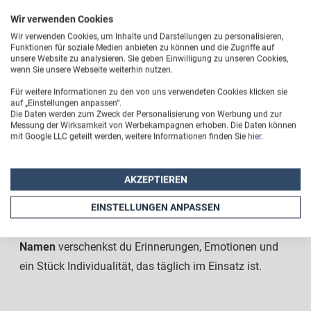
Wir verwenden Cookies
Stürze vom Küchentisch, der Schlüsselbund in der
Wir verwenden Cookies, um Inhalte und Darstellungen zu personalisieren,
Funktionen für soziale Medien anbieten zu können und die Zugriffe auf
Hosentasche oder der hektische Griff in den Rucksack:
unsere Website zu analysieren. Sie geben Einwilligung zu unseren Cookies,
wenn Sie unsere Webseite weiterhin nutzen.
dein Handy ist ständig Gefahren ausgesetzt.
Unsere
Xiaomi Handyhüllen
kombinieren robustes
Für weitere Informationen zu den von uns verwendeten Cookies klicken sie
auf „Einstellungen anpassen“.
Material mit einer erstklassigen Druckqualität, damit
Die Daten werden zum Zweck der Personalisierung von Werbung und zur
Messung der Wirksamkeit von Werbekampagnen erhoben. Die Daten können
dein Motiv auch nach Monaten noch so strahlt wie am
mit Google LLC geteilt werden, weitere Informationen finden Sie
hier
.
ersten Tag. Wir nutzen moderne Druckverfahren, die tief
in das Material eindringen und so für Abriebfestigkeit
AKZEPTIEREN
und brillante Farben sorgen. Auch als Geschenkidee ist
eine Xiaomi 14T Hülle mit eignem Design ideal. Mit
EINSTELLUNGEN ANPASSEN
einer
Xiaomi 14T Handyhülle mit Foto oder
Namen
verschenkst du Erinnerungen, Emotionen und
ein Stück Individualität, das täglich im Einsatz ist.