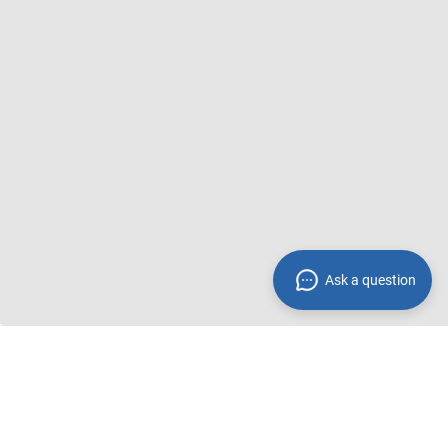
Ask a question
* Preisangaben inkl. gesetzl. MwSt. und zzgl.
Service- &
Versandkosten
Fußzeile
Trusted Shops - Bewertungen
Kontakt