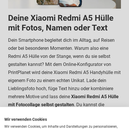
Deine Xiaomi Redmi A5 Hülle
mit Fotos, Namen oder Text
Dein Smartphone begleitet dich im Alltag, auf Reisen
oder bei besonderen Momenten. Warum also eine
Redmi A5 Hülle von der Stange, wenn du sie selbst
gestalten kannst? Mit dem Online-Konfigurator von
PrintPlanet wird deine Xiaomi Redmi A5 Handyhülle mit
eigenem Foto zu einem echten Unikat. Lade dein
Lieblingsfoto hoch, füge Text hinzu oder kombiniere
mehrere Motive und lass deine
Xiaomi Redmi A5 Hülle
mit Fotocollage selbst gestalten
. Du kannst die
Position, Farben und Größen frei verändern und siehst
Wir verwenden Cookies
dein Ergebnis sofort in der Produkt-Vorschau. Zudem
Wir verwenden Cookies, um Inhalte und Darstellungen zu personalisieren,
stehen dir für die
Xiaomi Handyhülle
natürlich auch