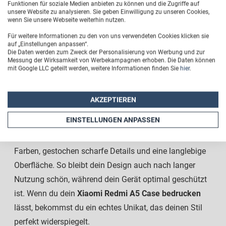
Funktionen für soziale Medien anbieten zu können und die Zugriffe auf
unsere Website zu analysieren. Sie geben Einwilligung zu unseren Cookies,
zahlreiche kreative Layoutvorlagen zur Auswahl, mit
wenn Sie unsere Webseite weiterhin nutzen.
denen du eine Xiaomi Redmi A5 Smartphone-Hülle mit
Für weitere Informationen zu den von uns verwendeten Cookies klicken sie
Namen oder eigenem Text personalisieren kannst.
auf „Einstellungen anpassen“.
Die Daten werden zum Zweck der Personalisierung von Werbung und zur
Messung der Wirksamkeit von Werbekampagnen erhoben. Die Daten können
So entsteht in wenigen Minuten deine
Xiaomi Redmi A5
mit Google LLC geteilt werden, weitere Informationen finden Sie
hier
.
Hülle mit eigenem Motiv
, die nicht nur gut aussieht,
sondern dich auch überall begleitet. Ob Urlaubsbilder,
AKZEPTIEREN
Haustiere, Freunde, Familie, Zitate oder ein
EINSTELLUNGEN ANPASSEN
Namensmotiv – du entscheidest, was auf deine Hülle
kommt. Die hochwertige Drucktechnik sorgt für brillante
Farben, gestochen scharfe Details und eine langlebige
Oberfläche. So bleibt dein Design auch nach langer
Nutzung schön, während dein Gerät optimal geschützt
ist. Wenn du dein
Xiaomi Redmi A5 Case bedrucken
lässt, bekommst du ein echtes Unikat, das deinen Stil
perfekt widerspiegelt.