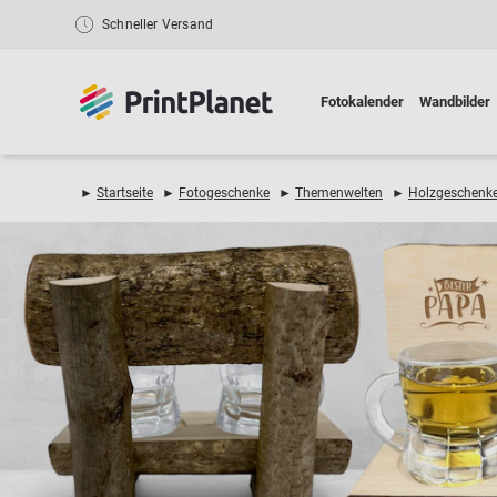
Schneller Versand
Fotokalender
Wandbilder
►
Startseite
►
Fotogeschenke
►
Themenwelten
►
Holzgeschenk