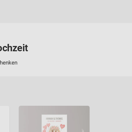
ochzeit
chenken