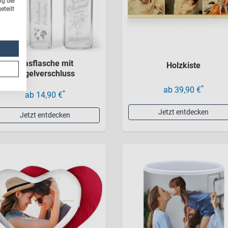
ng der
teilt
Glasflasche mit
Holzkiste
Bügelverschluss
*
ab 39,90 €
*
ab 14,90 €
Jetzt entdecken
Jetzt entdecken