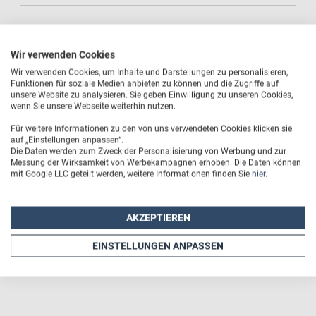
Robuste und massive Ausführung in Premiumqualität
Wir verwenden Cookies
Inkl. Nachhaltiger Geschenk-Verpackung
Wir verwenden Cookies, um Inhalte und Darstellungen zu personalisieren,
Funktionen für soziale Medien anbieten zu können und die Zugriffe auf
unsere Website zu analysieren. Sie geben Einwilligung zu unseren Cookies,
Material: Metall verchromt
wenn Sie unsere Webseite weiterhin nutzen.
Für weitere Informationen zu den von uns verwendeten Cookies klicken sie
Farbe: Silber
auf „Einstellungen anpassen“.
Die Daten werden zum Zweck der Personalisierung von Werbung und zur
Messung der Wirksamkeit von Werbekampagnen erhoben. Die Daten können
Abmaße Anhänger ohne Schlüsselring: 4 cm x 2,7 cm / 2,7
mit Google LLC geteilt werden, weitere Informationen finden Sie
hier
.
cm x 4 cm
Druckfläche: 23 mm x 35,5 mm
AKZEPTIEREN
Sichtbare Druckfläche: 21 mm x 33,5 mm
EINSTELLUNGEN ANPASSEN