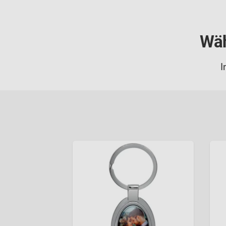
Wäh
I