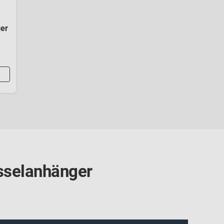
ger
üsselanhänger