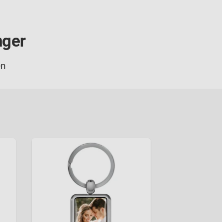
nger
en