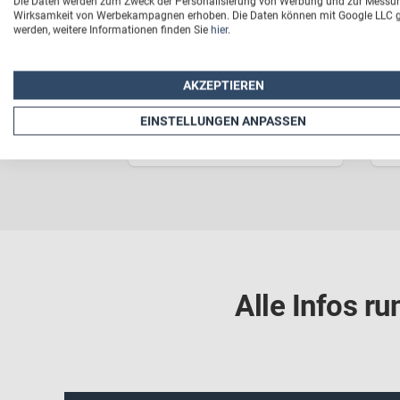
Die Daten werden zum Zweck der Personalisierung von Werbung und zur Messu
Wirksamkeit von Werbekampagnen erhoben. Die Daten können mit Google LLC ge
werden, weitere Informationen finden Sie
hier
.
Schlüsselanhänger
Fe
Einkaufschip
AKZEPTIEREN
*
ab 14,90 €
EINSTELLUNGEN ANPASSEN
Jetzt entdecken
Alle Infos r