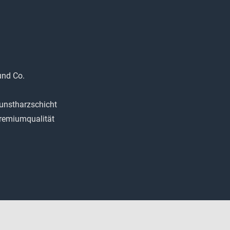
und Co.
Kunstharzschicht
remiumqualität