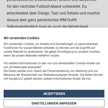
für den nächsten Fußball-Abend vorbereitet. Du
entscheidest über Design, Text und Details und machst
daraus dein ganz persönliches WM-Outfit.
Selbstverständlich hast du auch die Möglichkeit,
sowohl die Vorder- als auch die Rückseite deines
Wir verwenden Cookies
Fussball-Shirts zu designen und bedrucken zu lassen.
Wir verwenden Cookies, um Inhalte und Darstellungen zu personalisieren,
Jetzt Deutschland T-Shirt selbst gestalten und die WM
Funktionen für soziale Medien anbieten zu können und die Zugriffe auf
unsere Website zu analysieren. Sie geben Einwilligung zu unseren Cookies,
2026 mit deinem eigenen WM-Shirt als dein
wenn Sie unsere Webseite weiterhin nutzen.
persönliches Sport-Event des Jahres genießen!
Für weitere Informationen zu den von uns verwendeten Cookies klicken sie
auf „Einstellungen anpassen“.
Die Daten werden zum Zweck der Personalisierung von Werbung und zur
Messung der Wirksamkeit von Werbekampagnen erhoben. Die Daten können
mit Google LLC geteilt werden, weitere Informationen finden Sie
hier
.
AKZEPTIEREN
EINSTELLUNGEN ANPASSEN