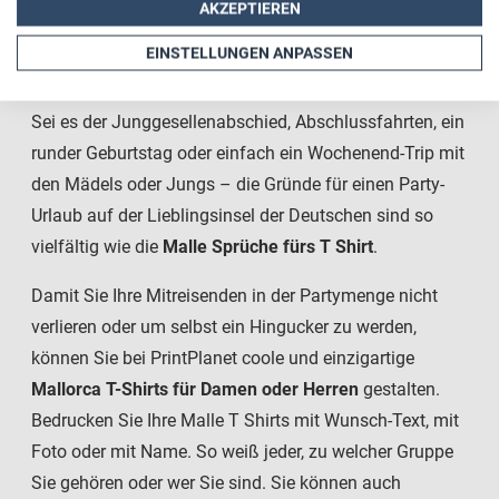
AKZEPTIEREN
Die einen fahren nach Mallorca, um eine entspannte
EINSTELLUNGEN ANPASSEN
Zeit am Strand zu genießen, die anderen für ihren Party-
Urlaub. Die meisten kommen vermutlich zum Feiern.
Sei es der Junggesellenabschied, Abschlussfahrten, ein
runder Geburtstag oder einfach ein Wochenend-Trip mit
den Mädels oder Jungs – die Gründe für einen Party-
Urlaub auf der Lieblingsinsel der Deutschen sind so
vielfältig wie die
Malle Sprüche fürs T Shirt
.
Damit Sie Ihre Mitreisenden in der Partymenge nicht
verlieren oder um selbst ein Hingucker zu werden,
können Sie bei PrintPlanet coole und einzigartige
Mallorca T-Shirts für Damen oder Herren
gestalten.
Bedrucken Sie Ihre Malle T Shirts mit Wunsch-Text, mit
Foto oder mit Name. So weiß jeder, zu welcher Gruppe
Sie gehören oder wer Sie sind. Sie können auch