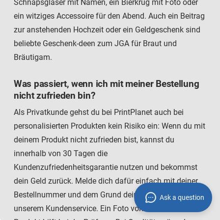
Schnapsgläser mit Namen, ein Bierkrug mit Foto oder
ein witziges Accessoire für den Abend. Auch ein Beitrag
zur anstehenden Hochzeit oder ein Geldgeschenk sind
beliebte Geschenk-deen zum JGA für Braut und
Bräutigam.
Was passiert, wenn ich mit meiner Bestellung
nicht zufrieden bin?
Als Privatkunde gehst du bei PrintPlanet auch bei
personalisierten Produkten kein Risiko ein: Wenn du mit
deinem Produkt nicht zufrieden bist, kannst du
innerhalb von 30 Tagen die
Kundenzufriedenheitsgarantie nutzen und bekommst
dein Geld zurück. Melde dich dafür einfach mit deiner
Bestellnummer und dem Grund deiner Reklamation bei
Ask a question
unserem Kundenservice. Ein Foto vom erhaltenen