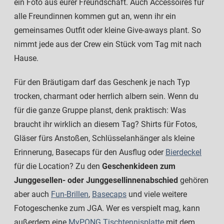
ein Foto aus eurer Freundschaft. Auch Accessoires für
alle Freundinnen kommen gut an, wenn ihr ein
gemeinsames Outfit oder kleine Give-aways plant. So
nimmt jede aus der Crew ein Stück vom Tag mit nach
Hause.
Für den Bräutigam darf das Geschenk je nach Typ
trocken, charmant oder herrlich albern sein. Wenn du
für die ganze Gruppe planst, denk praktisch: Was
braucht ihr wirklich an diesem Tag? Shirts für Fotos,
Gläser fürs Anstoßen, Schlüsselanhänger als kleine
Erinnerung, Basecaps für den Ausflug oder
Bierdeckel
für die Location? Zu den
Geschenkideen zum
Junggesellen- oder Junggesellinnenabschied
gehören
aber auch
Fun-Brillen
,
Basecaps
und viele weitere
Fotogeschenke zum JGA. Wer es verspielt mag, kann
außerdem eine
MyPONG Tischtennisplatte
mit dem