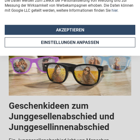
Die Daten werden zum Zweck der Personalisierung von Werbung und zur
Entdecke personalisierte JGA-Geschenke für
Messung der Wirksamkeit von Werbekampagnen erhoben. Die Daten können
Braut, Bräutigam und Gäste
mit Google LLC geteilt werden, weitere Informationen finden Sie
hier
.
AKZEPTIEREN
EINSTELLUNGEN ANPASSEN
Geschenkideen zum
Junggesellenabschied und
Junggesellinnenabschied