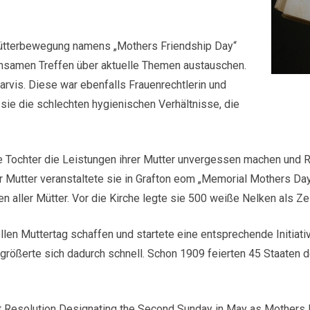
Mütterbewegung namens „Mothers Friendship Day“
insamen Treffen über aktuelle Themen austauschen.
arvis. Diese war ebenfalls Frauenrechtlerin und
sie die schlechten hygienischen Verhältnisse, die
re Tochter die Leistungen ihrer Mutter unvergessen machen und 
 Mutter veranstaltete sie in Grafton eom „Memorial Mothers Day
n aller Mütter. Vor die Kirche legte sie 500 weiße Nelken als Ze
len Muttertag schaffen und startete eine entsprechende Initiative
größerte sich dadurch schnell. Schon 1909 feierten 45 Staaten d
 Resolution Designating the Second Sunday in May as Mothers Day