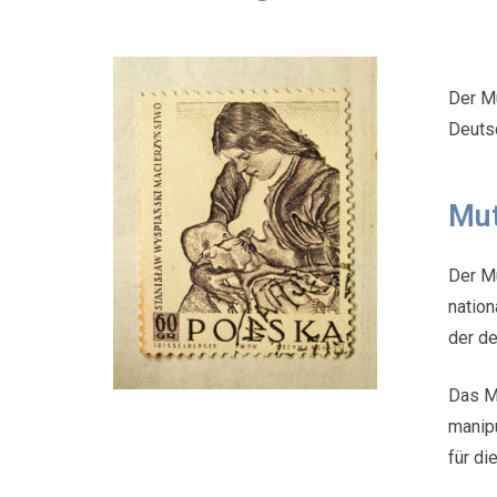
Der Mu
Deutsc
Mut
Der Mu
nation
der de
Das M
manipu
für di