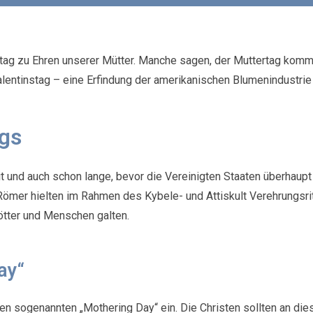
rtag zu Ehren unserer Mütter. Manche sagen, der Muttertag k
lentinstag – eine Erfindung der amerikanischen Blumenindustrie i
gs
 und auch schon lange, bevor die Vereinigten Staaten überhaupt e
 Römer hielten im Rahmen des Kybele- und Attiskult Verehrungsri
Götter und Menschen galten.
ay“
d den sogenannten „Mothering Day“ ein. Die Christen sollten an d