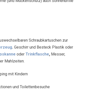
eme (und Mückenschutz) auch Sonnenbrille
t auswechselbaren Schraubkartuschen zur
erzeug
.
Geschirr und Besteck Plastik oder
oskanne
oder
Trinkflasche
,
Messer,
rer Mahlzeiten.
ing mit Kindern
ktionen und Toilettenbesuche