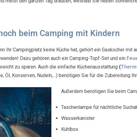
ind meist den ganzen Tag draußen, weshalb Sie neben Sonnencr
 noch beim Camping mit Kindern
Wenn Ihr Campingplatz keine Küche hat, gehört ein Gaskocher mi
verwenden! Dazu gehören auch ein Camping-Topf-Set und ein
Feu
ewicht zu sparen. Auch die einfache Küchenausstattung
(
Therm
, Öl, Konserven, Nudeln,…) benötigen Sie für die Zubereitung Ih
Außerdem benötigen Sie beim Camp
Taschenlampe für nächtliche Sucha
Wasserkanister
Kühlbox