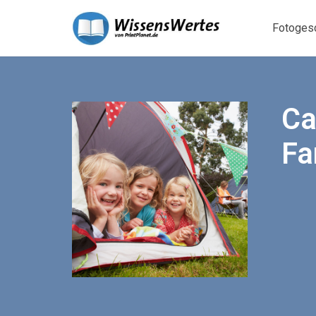
Fotoges
Ca
Fa