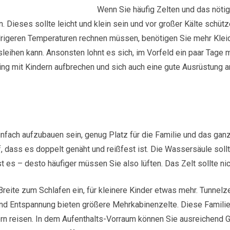
Wenn Sie häufig Zelten und das nötige
. Dieses sollte leicht und klein sein und vor großer Kälte schüt
edrigeren Temperaturen rechnen müssen, benötigen Sie mehr Kleid
sleihen kann. Ansonsten lohnt es sich, im Vorfeld ein paar Tage
ing mit Kindern aufbrechen und sich auch eine gute Ausrüstung 
einfach aufzubauen sein, genug Platz für die Familie und das g
f, dass es doppelt genäht und reißfest ist. Die Wassersäule sol
t es – desto häufiger müssen Sie also lüften. Das Zelt sollte nich
eite zum Schlafen ein, für kleinere Kinder etwas mehr. Tunnelzelt
und Entspannung bieten größere Mehrkabinenzelte. Diese Familie
rn reisen. In dem Aufenthalts-Vorraum können Sie ausreichend 