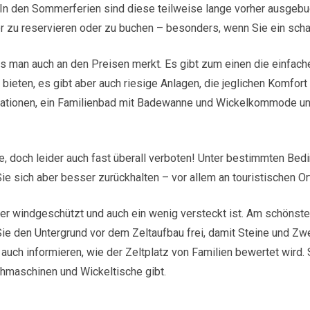
 In den Sommerferien sind diese teilweise lange vorher ausgebuc
her zu reservieren oder zu buchen – besonders, wenn Sie ein sch
as man auch an den Preisen merkt. Es gibt zum einen die einfache
l bieten, es gibt aber auch riesige Anlagen, die jeglichen Komfor
mationen, ein Familienbad mit Badewanne und Wickelkommode un
ve, doch leider auch fast überall verboten! Unter bestimmten Bed
Sie sich aber besser zurückhalten – vor allem an touristischen Or
 er windgeschützt und auch ein wenig versteckt ist. Am schönste
Sie den Untergrund vor dem Zeltaufbau frei, damit Steine und Zw
 auch informieren, wie der Zeltplatz von Familien bewertet wird. 
hmaschinen und Wickeltische gibt.